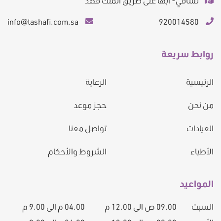
تشافي- أبها على طريق الملك فهد
info@tashafi.com.sa
920014580
روابط سريعة
الرئيسية
الرعاية
من نحن
حجز موعد
العيادات
تواصل معنا
الأطباء
الشروط والأحكام
المواعيد
السبت
09.00 ص الى 12.00 م
04.00 م الى 9.00 م