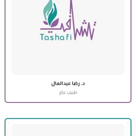
د. رضا عبدالعال
طبيب عام