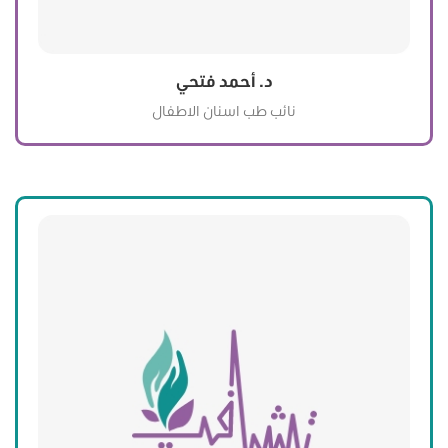
د. أحمد فتحي
نائب طب اسنان الاطفال